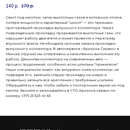
140
р.
170
р.
Свист под капотом, запах выхлопных газов в моторном отсеке,
потеря мощности и характерный "цокот" — это признаки
прогоревшей прокладки выпускного коллектора. Через
поврежденную прокладку прорываются выхлопные газы, что
нарушает работу двигателя и может привести к перегреву
впускного тракта. Необходима срочная замена прокладки
выпускного коллектора. В автосервисе «Аризона Сервис» в
Минске (Уручье) мы оперативно и качественно выполним эту
работу. Демонтаж коллектора на современных авто —
процесс трудоемкий, особенно если шпильки "прикипели".
Наши специалисты знают, как аккуратно снять коллектор, не
повредив его, заменить старую прокладку на новую и
правильно затянуть все крепления с требуемым усилием .
Обращайтесь к нам, чтобы забыть о посторонних звуках из-под
капота. Звоните и записывайтесь в СТО Аризона сервис по
номеру +375 25 523-41-63.