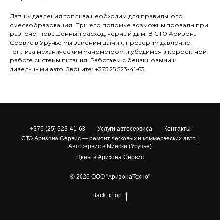
Датчик давления топлива необходим для правильного
смесеобразования. При его поломке возможны провалы при
разгоне, повышенный расход, черный дым. В СТО Аризона
Сервис в Уручье мы заменим датчик, проверим давление
топлива механическим манометром и убедимся в корректной
работе системы питания. Работаем с бензиновыми и
дизельными авто. Звоните: +375 25 523-41-63.
+375 (25) 523-41-63
Услуги автосервиса
Контакты
СТО Аризона Сервис — ремонт легковых и коммерческих авто |
Автосервис в Минске (Уручье)
Цены в Аризона Сервис
© 2026 ООО "АризонаТехно"
Back to top