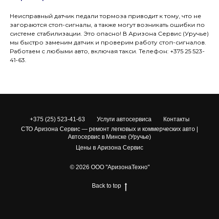
Неисправный датчик педали тормоза приводит к тому, что не
загораются стоп-сигналы, а также могут возникать ошибки по
системе стабилизации. Это опасно! В Аризона Сервис (Уручье)
мы быстро заменим датчик и проверим работу стоп-сигналов.
Работаем с любыми авто, включая такси. Телефон: +375 25 523-
41-63.
+375 (25) 523-41-63
Услуги автосервиса
Контакты
СТО Аризона Сервис — ремонт легковых и коммерческих авто |
Автосервис в Минске (Уручье)
Цены в Аризона Сервис
© 2026 ООО "АризонаТехно"
Back to top