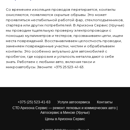
Со временем изоляция проводов перетирается, контакты
окисляются, появляются скрытые обрывы. Это может
проявляться нестабильной работой фар, стеклоподъемников,
стартера или других потребителей. В Аризона Сервис (Уручье)
мы проводим тщательную проверку электропроводки с
помощью мультиметров и тестеров, прозваниваем цепи, ищем
места повреждений. Восстанавливаем целостность проводки,
заменяем поврежденные участки, чистим и обрабатываем
контакты. Это особенно актуально для автомобилей с
пробегом, где коррозия и усталость металла дают о себе
знать. Работаем с любыми авто, включая такси и
микроавтобусы. Звоните: +375 25 523-41-63.
+375 (25) 523-41-63
Услуги автосервиса
Контакты
СТО Аризона Сервис — ремонт легковых и коммерческих авто |
Автосервис в Минске (Уручье)
Цены в Аризона Сервис