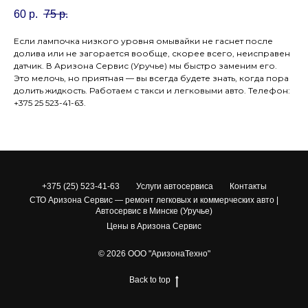
60
р.
75
р.
Если лампочка низкого уровня омывайки не гаснет после
долива или не загорается вообще, скорее всего, неисправен
датчик. В Аризона Сервис (Уручье) мы быстро заменим его.
Это мелочь, но приятная — вы всегда будете знать, когда пора
долить жидкость. Работаем с такси и легковыми авто. Телефон:
+375 25 523-41-63.
+375 (25) 523-41-63
Услуги автосервиса
Контакты
СТО Аризона Сервис — ремонт легковых и коммерческих авто |
Автосервис в Минске (Уручье)
Цены в Аризона Сервис
© 2026 ООО "АризонаТехно"
Back to top