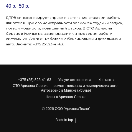
40
р.
50
р.
ДПРВ синхронизирует впрыск и зажигание с тактами работы
двигателя. При его неисправности возможен трудный запуск,
потеря мощности, повышенный расход. В СТО Аризона
Сервис в Уручье мы заменим датчик и проверим работу
системы VVT/VANOS. Работаем с бензиновыми и дизельными
авто. Звоните: +375 25 523-41-63.
+375 (25) 523-41-63
Услуги автосервиса
Контакты
СТО Аризона Сервис — ремонт легковых и коммерческих авто |
Автосервис в Минске (Уручье)
Цены в Аризона Сервис
© 2026 ООО "АризонаТехно"
Back to top