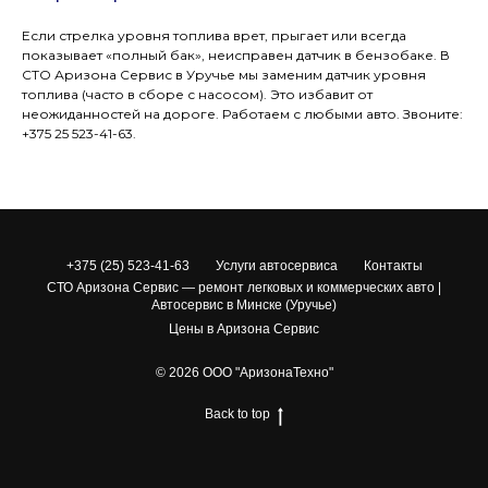
Если стрелка уровня топлива врет, прыгает или всегда
показывает «полный бак», неисправен датчик в бензобаке. В
СТО Аризона Сервис в Уручье мы заменим датчик уровня
топлива (часто в сборе с насосом). Это избавит от
неожиданностей на дороге. Работаем с любыми авто. Звоните:
+375 25 523-41-63.
+375 (25) 523-41-63
Услуги автосервиса
Контакты
СТО Аризона Сервис — ремонт легковых и коммерческих авто |
Автосервис в Минске (Уручье)
Цены в Аризона Сервис
© 2026 ООО "АризонаТехно"
Back to top