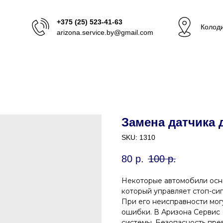
+375 (25) 523-41-63
Колоди
arizona.service.by@gmail.com
Замена датчика 
SKU:
1310
80
р.
100
р.
Некоторые автомобили осн
который управляет стоп-си
При его неисправности могу
ошибки. В Аризона Сервис 
системы. Безопасность прев