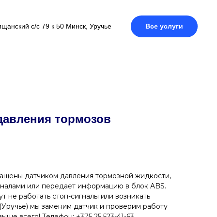
щанский с/с 79 к 50 Минск, Уручье
Все услуги
давления тормозов
ащены датчиком давления тормозной жидкости,
гналами или передает информацию в блок ABS.
т не работать стоп-сигналы или возникать
(Уручье) мы заменим датчик и проверим работу
ыше всего! Телефон: +375 25 523-41-63.