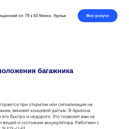
щанский с/с 79 к 50 Минск, Уручье
Все услуги
положения багажника
агорается при открытии или сигнализация не
жник, виноват концевой датчик. В Аризона
 его быстро и недорого. Это позволит вам не
и вещей и состоянии аккумулятора. Работаем с
25 523-41-63.