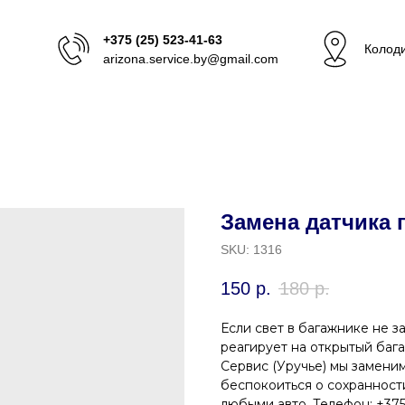
+375 (25) 523-41-63
Колоди
arizona.service.by@gmail.com
Замена датчика 
SKU:
1316
150
р.
180
р.
Если свет в багажнике не з
реагирует на открытый бага
Сервис (Уручье) мы заменим
беспокоиться о сохранност
любыми авто. Телефон: +375 