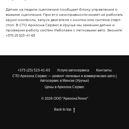
Датчик на педали сцепления сообщает блоку управления о
выжиме сцепления. При его неисправности может не работать
круиз-контроль, запуск двигателя с кнопки или система старт-
стоп. В СТО Аризона Сервис в Уручье мы заменим датчик и
проверим работу систем. Работаем с легковыми авто. Звоните:
+375 25 523-41-63.
+375 (25) 523-41-63
Услуги автосервиса
Контакты
СТО Аризона Сервис — ремонт легковых и коммерческих авто |
Автосервис в Минске (Уручье)
Цены в Аризона Сервис
© 2026 ООО "АризонаТехно"
Back to top