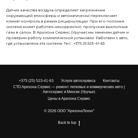
Датчик качества воздуха определяет загрязнение
окружающей атмосферы и автоматически переключает
климат-контроль в режим рециркуляции. При его поломке
система может работать некорректно, пропуская выхлопные
газы в салон. В Аризона Сервис (Уручье) мы заменим датчик и
проверим работу климатической установки. Работаем с авто,
где установлена эта система. Тел.: +375 25 523-41-63.
+375 (25) 523-41-63
Услуги автосервиса
Контакты
СТО Аризона Сервис — ремонт легковых и коммерческих авто |
Автосервис в Минске (Уручье)
Цены в Аризона Сервис
© 2026 ООО "АризонаТехно"
Back to top