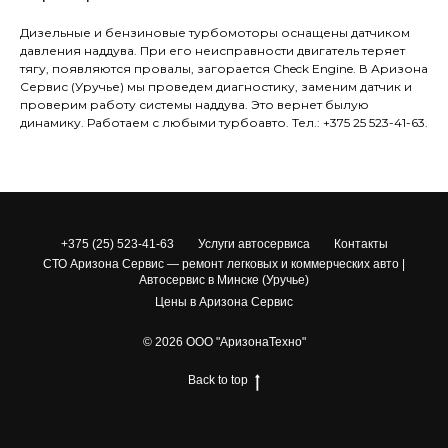
Дизельные и бензиновые турбомоторы оснащены датчиком
давления наддува. При его неисправности двигатель теряет
тягу, появляются провалы, загорается Check Engine. В Аризона
Сервис (Уручье) мы проведем диагностику, заменим датчик и
проверим работу системы наддува. Это вернет былую
динамику. Работаем с любыми турбоавто. Тел.: +375 25 523-41-63.
+375 (25) 523-41-63
Услуги автосервиса
Контакты
СТО Аризона Сервис — ремонт легковых и коммерческих авто |
Автосервис в Минске (Уручье)
Цены в Аризона Сервис
© 2026 ООО "АризонаТехно"
Back to top