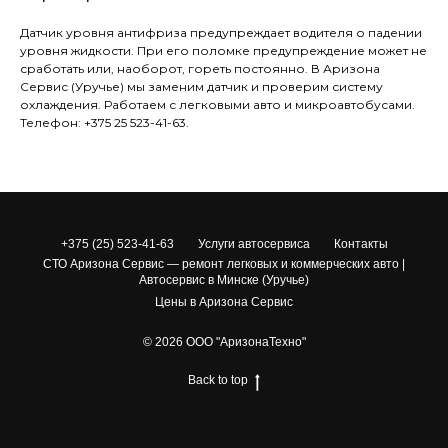
Датчик уровня антифриза предупреждает водителя о падении
уровня жидкости. При его поломке предупреждение может не
сработать или, наоборот, гореть постоянно. В Аризона
Сервис (Уручье) мы заменим датчик и проверим систему
охлаждения. Работаем с легковыми авто и микроавтобусами.
Телефон: +375 25 523-41-63.
+375 (25) 523-41-63
Услуги автосервиса
Контакты
СТО Аризона Сервис — ремонт легковых и коммерческих авто |
Автосервис в Минске (Уручье)
Цены в Аризона Сервис
© 2026 ООО "АризонаТехно"
Back to top