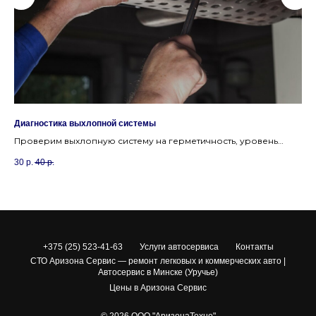
Диагностика выхлопной системы
За
Проверим выхлопную систему на герметичность, уровень
Ре
шума и соответствие нормам токсичности, чтобы пройти
бы
30
р.
40
р.
12
техосмотр.
+375 (25) 523-41-63
Услуги автосервиса
Контакты
СТО Аризона Сервис — ремонт легковых и коммерческих авто |
Автосервис в Минске (Уручье)
Цены в Аризона Сервис