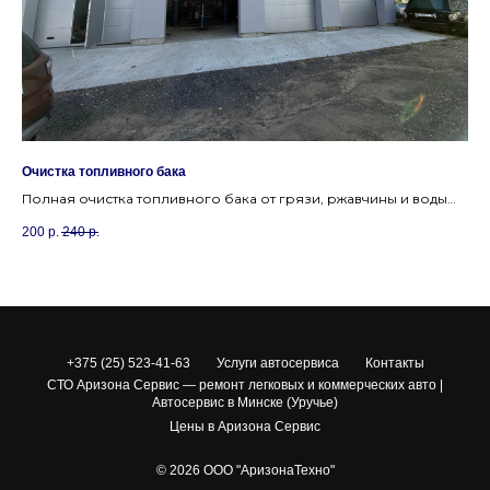
Очистка топливного бака
За
Полная очистка топливного бака от грязи, ржавчины и воды
Ко
для продления срока службы топливного насоса и форсунок.
дл
200
р.
240
р.
10
пи
+375 (25) 523-41-63
Услуги автосервиса
Контакты
СТО Аризона Сервис — ремонт легковых и коммерческих авто |
Автосервис в Минске (Уручье)
Цены в Аризона Сервис
© 2026 ООО "АризонаТехно"