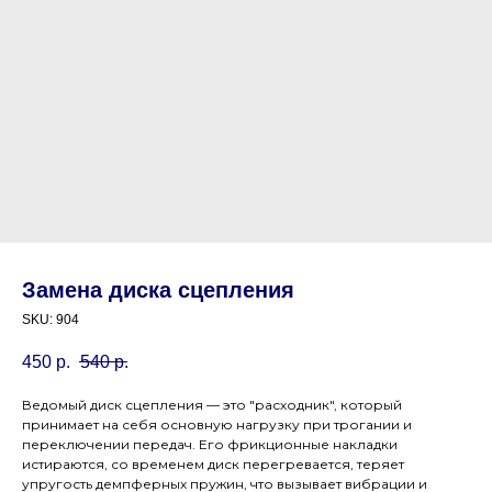
Замена диска сцепления
SKU:
904
450
р.
540
р.
Ведомый диск сцепления — это "расходник", который
принимает на себя основную нагрузку при трогании и
переключении передач. Его фрикционные накладки
истираются, со временем диск перегревается, теряет
упругость демпферных пружин, что вызывает вибрации и