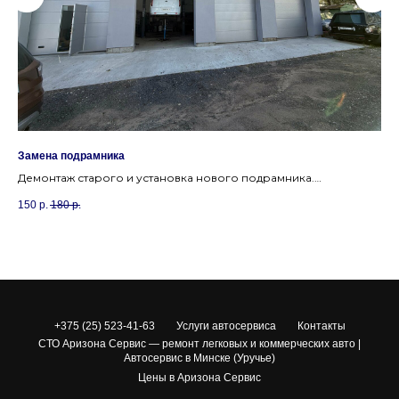
Замена подрамника
Пр
Демонтаж старого и установка нового подрамника.
Ко
Восстановление геометрии передней подвески.
ни
150
р.
180
р.
50
ко
+375 (25) 523-41-63
Услуги автосервиса
Контакты
СТО Аризона Сервис — ремонт легковых и коммерческих авто |
Автосервис в Минске (Уручье)
Цены в Аризона Сервис