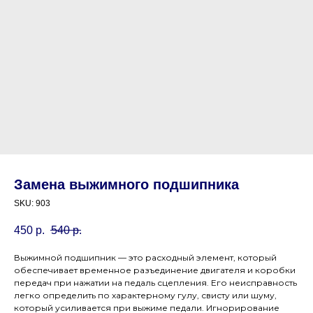
Замена выжимного подшипника
SKU:
903
450
р.
540
р.
Выжимной подшипник — это расходный элемент, который
обеспечивает временное разъединение двигателя и коробки
передач при нажатии на педаль сцепления. Его неисправность
легко определить по характерному гулу, свисту или шуму,
который усиливается при выжиме педали. Игнорирование