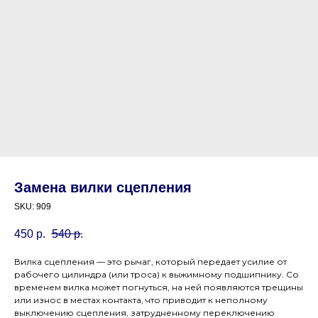
Замена вилки сцепления
SKU:
909
450
р.
540
р.
Вилка сцепления — это рычаг, который передает усилие от
рабочего цилиндра (или троса) к выжимному подшипнику. Со
временем вилка может погнуться, на ней появляются трещины
или износ в местах контакта, что приводит к неполному
выключению сцепления, затрудненному переключению