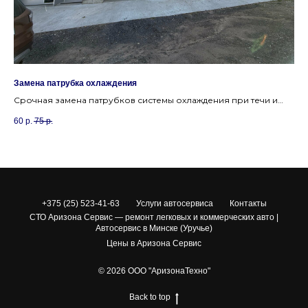
Замена патрубка охлаждения
За
в и
Срочная замена патрубков системы охлаждения при течи и
Пр
повреждениях в автосервисе недалеко от Уручья.
DS
60
р.
75
р.
50
+375 (25) 523-41-63
Услуги автосервиса
Контакты
СТО Аризона Сервис — ремонт легковых и коммерческих авто |
Автосервис в Минске (Уручье)
Цены в Аризона Сервис
© 2026 ООО "АризонаТехно"
Back to top