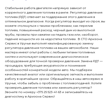
Стабильная работа двигателя напрямую зависит от
корректного давления топлива в рампе. Регулятор давления
топлива (РДТ) отвечает за поддержание этого давления в
оптимальном диапазоне. Когда регулятор выходит из строя, вы
можете столкнуться с такими проблемами, как перелив
топлива, повышенный расход, черный дым из выхлопной
трубы, провалы при нажатии на педаль газа или, наоборот,
падение мощности из-за недостатка топлива . В СТО Аризона
Сервис в Уручье выполнят квалифицированную замену
регулятора давления топлива на вашем автомобиле. Наши
мастера имеют опыт работы с любыми типами топливных
систем и используют современное диагностическое
оборудование для точной проверки давления. Замена РДТ —
процедура, требующая аккуратности и понимания
особенностей конкретной модели авто. Мы подберем
качественный аналог или оригинальную запчасть и выполним
работу в кратчайшие сроки. Обращайтесь в наш автосервис в
Уручье, чтобы забыть о проблемах с топливоподачей. Хотите
проверить давление топлива или заменить регулятор?
Звоните по номеру +375 25 523-41-63 и записывайтесь на
диагностику в Аризона Сервис!