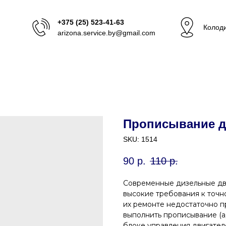
+375 (25) 523-41-63
Колоди
arizona.service.by@gmail.com
Прописывание д
SKU:
1514
90
р.
110
р.
Современные дизельные дв
высокие требования к точн
их ремонте недостаточно п
выполнить прописывание (а
блоке управления двигателе