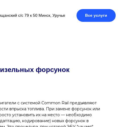
щанский с/с 79 к 50 Минск, Уручье
Все услуги
изельных форсунок
игатели с системой Common Rail предъявляют
ости впрыска топлива. При замене форсунок или
росто установить их на место — необходимо
даптацию, кодирование) новых форсунок в
м. Это процедура, при которой ЭБУ "узнает"