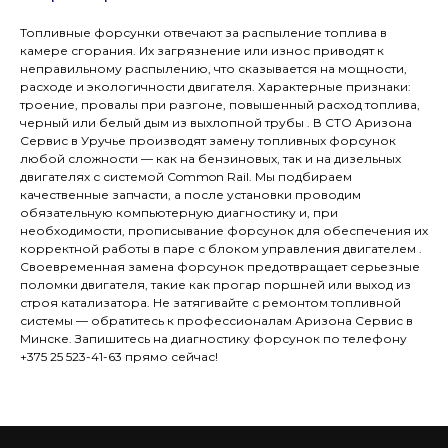
Топливные форсунки отвечают за распыление топлива в
камере сгорания. Их загрязнение или износ приводят к
неправильному распылению, что сказывается на мощности,
расходе и экологичности двигателя. Характерные признаки:
троение, провалы при разгоне, повышенный расход топлива,
черный или белый дым из выхлопной трубы . В СТО Аризона
Сервис в Уручье производят замену топливных форсунок
любой сложности — как на бензиновых, так и на дизельных
двигателях с системой Common Rail. Мы подбираем
качественные запчасти, а после установки проводим
обязательную компьютерную диагностику и, при
необходимости, прописывание форсунок для обеспечения их
корректной работы в паре с блоком управления двигателем .
Своевременная замена форсунок предотвращает серьезные
поломки двигателя, такие как прогар поршней или выход из
строя катализатора. Не затягивайте с ремонтом топливной
системы — обратитесь к профессионалам Аризона Сервис в
Минске. Запишитесь на диагностику форсунок по телефону
+375 25 523-41-63 прямо сейчас!