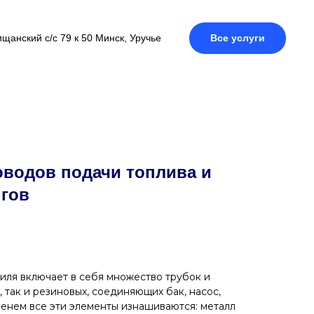
щанский с/с 79 к 50 Минск, Уручье
Все услуги
оводов подачи топлива и
гов
иля включает в себя множество трубок и
, так и резиновых, соединяющих бак, насос,
менем все эти элементы изнашиваются: металл