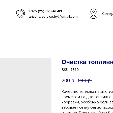
+375 (25) 523-41-63
Колоди
arizona.service.by@gmail.com
Очистка топливн
SKU:
1510
200
р.
240
р.
Качество топлива на многих
временем на дне топливног
коррозии, особенно если ав
забивает сетку бензонасоса
из строя. Промывка бака б