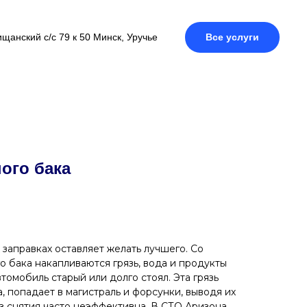
щанский с/с 79 к 50 Минск, Уручье
Все услуги
ого бака
 заправках оставляет желать лучшего. Со
о бака накапливаются грязь, вода и продукты
томобиль старый или долго стоял. Эта грязь
, попадает в магистраль и форсунки, выводя их
ез снятия часто неэффективна. В СТО Аризона