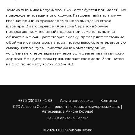
Замена пыльника наружного ШРУСа требуется при малейших
повреждениях защитного кожуха. Разорванный пыльник —
главная причина преждевременного выхода из строя
шарнира. В автосервисе «Аризона Сервис» в Уручье
предлагают комплексный подход: при замене пыльника
обязательно очищают старую смазку, проверяют состояние
обоймы и сепаратора, наносят новую высокотемпературную
смазку. Используем качественные комплектующие,
устойчивые к перепадам температур и реагентам на минских
дорогах. Не ждите, пока грязь сделает свое дело. Запишитесь
на СТО по номеру +375 25 523-41-63.
+375 (25) 523-41-63
Услуги автосервиса
Контакты
СТО Аризона Сервис — ремонт легковых и коммерческих авто |
Автосервис в Минске (Уручье)
Цены в Аризона Сервис
© 2026 ООО "АризонаТехно"