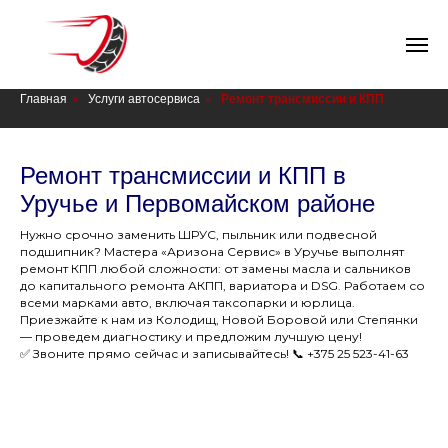
СТО в Минске
Главная
»
Услуги автосервиса
»
Ремонт трансмиссии и КПП
Ремонт трансмиссии и КПП в
Уручье и Первомайском районе
Нужно срочно заменить ШРУС, пыльник или подвесной
подшипник? Мастера «Аризона Сервис» в Уручье выполнят
ремонт КПП любой сложности: от замены масла и сальников
до капитального ремонта АКПП, вариатора и DSG. Работаем со
всеми марками авто, включая таксопарки и юрлица.
Приезжайте к нам из Колодищ, Новой Боровой или Степянки
— проведем диагностику и предложим лучшую цену!
✅ Звоните прямо сейчас и записывайтесь! 📞
+375 25 523-41-63