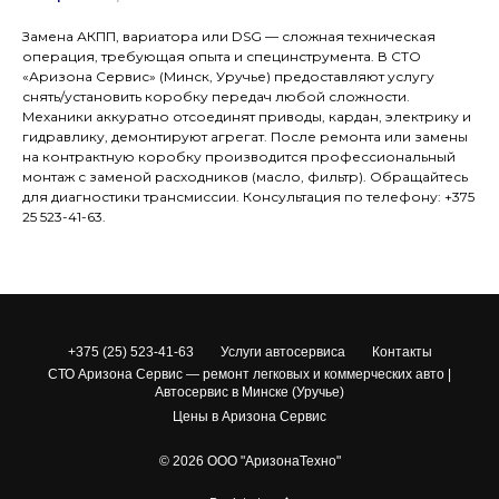
Замена АКПП, вариатора или DSG — сложная техническая
операция, требующая опыта и специнструмента. В СТО
«Аризона Сервис» (Минск, Уручье) предоставляют услугу
снять/установить коробку передач любой сложности.
Механики аккуратно отсоединят приводы, кардан, электрику и
гидравлику, демонтируют агрегат. После ремонта или замены
на контрактную коробку производится профессиональный
монтаж с заменой расходников (масло, фильтр). Обращайтесь
для диагностики трансмиссии. Консультация по телефону: +375
25 523-41-63.
+375 (25) 523-41-63
Услуги автосервиса
Контакты
СТО Аризона Сервис — ремонт легковых и коммерческих авто |
Автосервис в Минске (Уручье)
Цены в Аризона Сервис
© 2026 ООО "АризонаТехно"