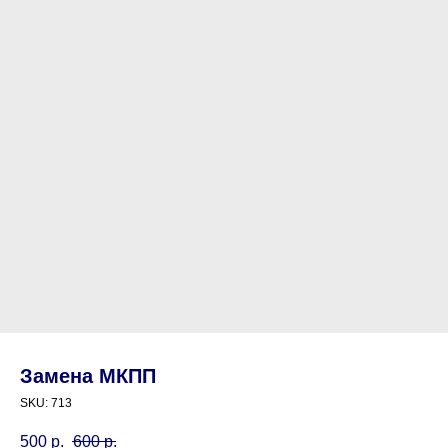
Замена МКПП
SKU:
713
500
р.
600
р.