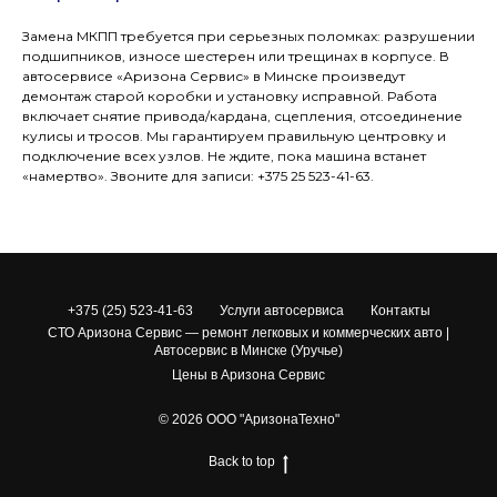
Замена МКПП требуется при серьезных поломках: разрушении
подшипников, износе шестерен или трещинах в корпусе. В
автосервисе «Аризона Сервис» в Минске произведут
демонтаж старой коробки и установку исправной. Работа
включает снятие привода/кардана, сцепления, отсоединение
кулисы и тросов. Мы гарантируем правильную центровку и
подключение всех узлов. Не ждите, пока машина встанет
«намертво». Звоните для записи: +375 25 523-41-63.
+375 (25) 523-41-63
Услуги автосервиса
Контакты
СТО Аризона Сервис — ремонт легковых и коммерческих авто |
Автосервис в Минске (Уручье)
Цены в Аризона Сервис
© 2026 ООО "АризонаТехно"
Back to top