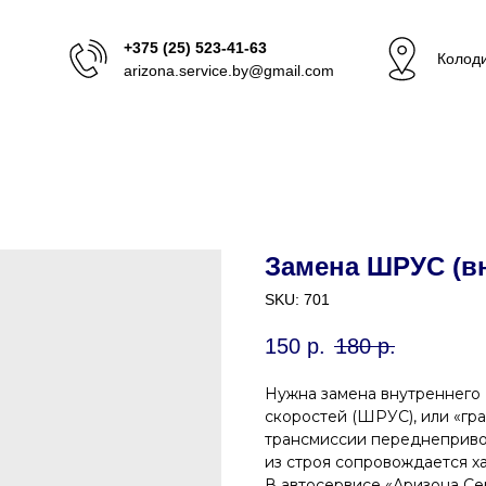
+375 (25) 523-41-63
Колоди
arizona.service.by@gmail.com
Замена ШРУС (вн
SKU:
701
150
р.
180
р.
Нужна замена внутреннего
скоростей (ШРУС), или «гр
трансмиссии переднеприво
из строя сопровождается х
В автосервисе «Аризона Се