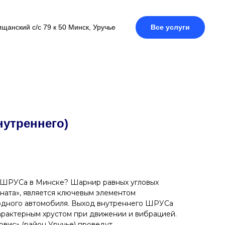
щанский с/с 79 к 50 Минск, Уручье
Все услуги
утреннего)
 ШРУСа в Минске? Шарнир равных угловых
аната», является ключевым элементом
дного автомобиля. Выход внутреннего ШРУСа
арактерным хрустом при движении и вибрацией.
рвис» (район Уручье) проведут