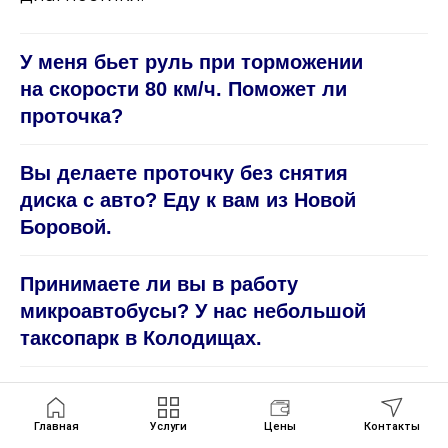
У меня бьет руль при торможении
на скорости 80 км/ч. Поможет ли
проточка?
Вы делаете проточку без снятия
диска с авто? Еду к вам из Новой
Боровой.
Принимаете ли вы в работу
микроавтобусы? У нас небольшой
таксопарк в Колодищах.
Через сколько после проточки
можно ставить машину в гараж?
Главная
Главная
Услуги
Услуги
Цены
Цены
Контакты
Контакты