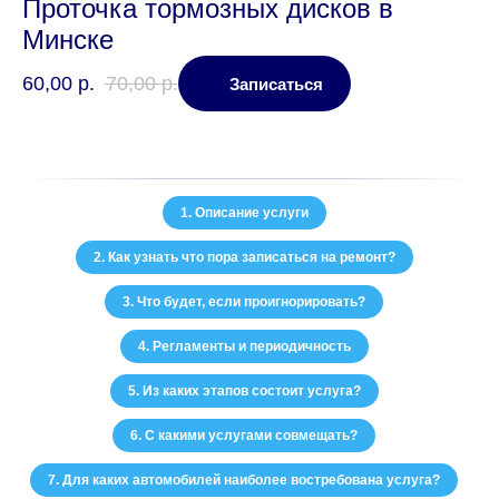
Проточка тормозных дисков в
Минске
60,00
р.
70,00
р.
Записаться
1. Описание услуги
2. Как узнать что пора записаться на ремонт?
3. Что будет, если проигнорировать?
4. Регламенты и периодичность
5. Из каких этапов состоит услуга?
6. С какими услугами совмещать?
7. Для каких автомобилей наиболее востребована услуга?