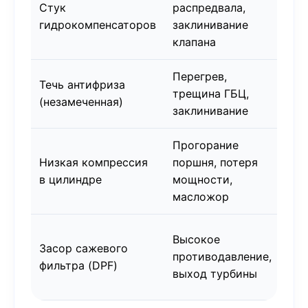
Стук
распредвала,
40
гидрокомпенсаторов
заклинивание
клапана
Перегрев,
Течь антифриза
трещина ГБЦ,
700
(незамеченная)
заклинивание
Прогорание
Низкая компрессия
поршня, потеря
80
в цилиндре
мощности,
масложор
35
Высокое
Засор сажевого
(уд
противодавление,
фильтра (DPF)
– 1
выход турбины
(за