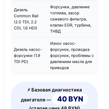
Форсунки, давление
Дизель
топлива, засор
Common Rail
сажевого фильтра,
(2.0 TDI, 2.2
клапан EGR, турбина,
CDI, 1.6 HDI)
ТНВД
Износ насос-
Дизель насос-
форсунок, проводка
форсунки (1.9
форсунок, проблемы с
TDI PD)
давлением масла для
приводов
⚡ Базовая диагностика
40 BYN
двигателя —
(старая цена 48 BYN)