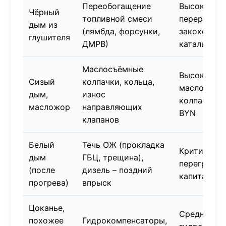
Переобогащение
Высокая –
Чёрный
топливной смеси
перерасход
дым из
(лямбда, форсунки,
закоксовка
глушителя
ДМРВ)
катализато
Маслосъёмные
Высокая – 
Сизый
колпачки, кольца,
маслосъём
дым,
износ
колпачков 
масложор
направляющих
BYN
клапанов
Белый
Течь ОЖ (прокладка
Критическа
дым
ГБЦ, трещина),
перегрев,
(после
дизель – поздний
капитальны
прогрева)
впрыск
Цоканье,
Средняя – 
похожее
Гидрокомпенсаторы,