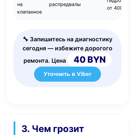
гидрокомп
на
распредвалы
от 400 BYN
клапанное
🔧 Запишитесь на диагностику
сегодня — избежите дорогого
40 BYN
ремонта. Цена
Уточнить в Viber
3. Чем грозит