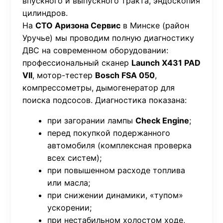
впускного и выпускного тракта, эндоскопия
цилиндров.
На
СТО Аризона Сервис
в Минске (район
Уручье) мы проводим полную диагностику
ДВС на современном оборудовании:
профессиональный сканер
Launch X431 PAD
VII
, мотор-тестер
Bosch FSA 050
,
компрессометры, дымогенератор для
поиска подсосов. Диагностика показана:
при загорании лампы
Check Engine
;
перед покупкой подержанного
автомобиля (комплексная проверка
всех систем);
при повышенном расходе топлива
или масла;
при снижении динамики, «тупом»
ускорении;
при нестабильном холостом ходе,