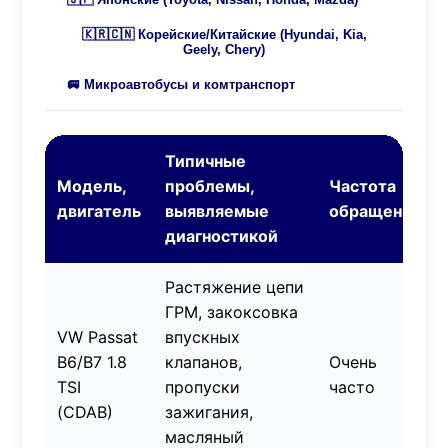
🇰🇷🇨🇳 Корейские/Китайские (Hyundai, Kia,
Geely, Chery)
🚐 Микроавтобусы и комтранспорт
Типичные
Модель,
проблемы,
Частота
двигатель
выявляемые
обращений
диагностикой
Растяжение цепи
ГРМ, закоксовка
VW Passat
впускных
B6/B7 1.8
клапанов,
Очень
TSI
пропуски
часто
(CDAB)
зажигания,
масляный