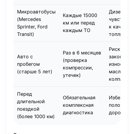
Микроавтобусы
Дизели
Каждые 15000
(Mercedes
чувствите
км или перед
Sprinter, Ford
к качеств
каждым ТО
Transit)
топлива
Риск
Раз в 6 месяцев
Авто с
закоксовк
(проверка
пробегом
износа
компрессии,
(старше 5 лет)
маслосъё
утечек)
колпачков
Перед
Обязательная
Избежать
длительной
комплексная
поломки в
поездкой
диагностика
дороге
(более 1000 км)