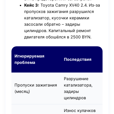
Кейс 3:
Toyota Camry XV40 2.4. Из-за
пропусков зажигания разрушился
катализатор, кусочки керамики
засосали обратно – задиры
цилиндров. Капитальный ремонт
двигателя обошёлся в 2500 BYN.
Ст
Игнорируемая
Последствия
ре
проблема
(B
Разрушение
Пропуски зажигания
катализатора,
80
(месяц)
задиры
цилиндров
Износ кулачков