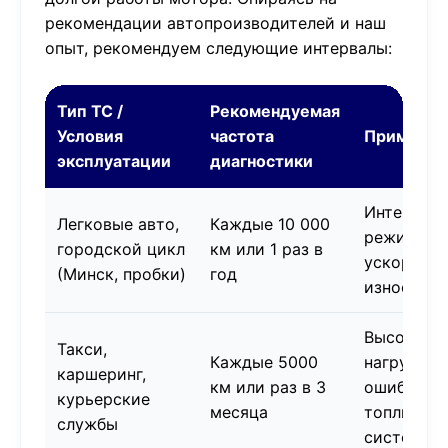
рекомендации автопроизводителей и наш
опыт, рекомендуем следующие интервалы:
Тип ТС /
Рекомендуемая
Условия
частота
Примечан
эксплуатации
диагностики
Интенсив
Легковые авто,
Каждые 10 000
режим
городской цикл
км или 1 раз в
ускоряет
(Минск, пробки)
год
износ
Высокая
Такси,
Каждые 5000
нагрузка, 
каршеринг,
км или раз в 3
ошибок
курьерские
месяца
топливно
службы
системы