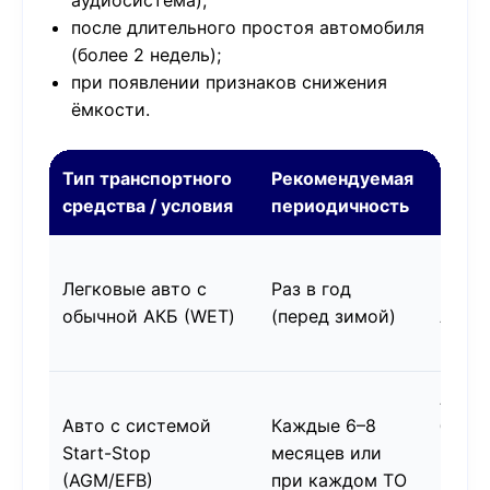
аудиосистема);
после длительного простоя автомобиля
(более 2 недель);
при появлении признаков снижения
ёмкости.
Тип транспортного
Рекомендуемая
Прим
средства / условия
периодичность
Зимо
Легковые авто с
Раз в год
нагру
обычной АКБ (WET)
(перед зимой)
АКБ
макс
AGM/
Авто с системой
Каждые 6–8
более
Start-Stop
месяцев или
чувс
(AGM/EFB)
при каждом ТО
к па