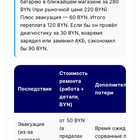
батарею в ближайшем магазине за 280
BYN (при рыночной цене 220 BYN).
Плюс эвакуация — 60 BYN. Итого
переплата 120 BYN. Если бы он провёл
диагностику за 30 BYN, вовремя
зарядил или заменил АКБ, сэкономил
бы 90 BYN.
Стоимость
ремонта
Дополнительные
Последствие
(работа +
потери
детали,
BYN)
от 50 BYN
Эвакуация
(в
Время ожидания,
(из-за
пределах
сорванные планы
разряда)