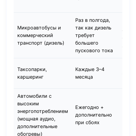
напр
Раз в полгода,
Ресур
Микроавтобусы и
так как дизель
таких
коммерческий
требует
усло
транспорт (дизель)
большего
сниж
пускового тока
Инте
Таксопарки,
Каждые 3–4
экспл
каршеринг
месяца
часты
Автомобили с
высоким
Повы
Ежегодно +
энергопотреблением
риск
дополнительно
(мощная аудио,
глубо
при сбоях
дополнительные
разр
обогревы)