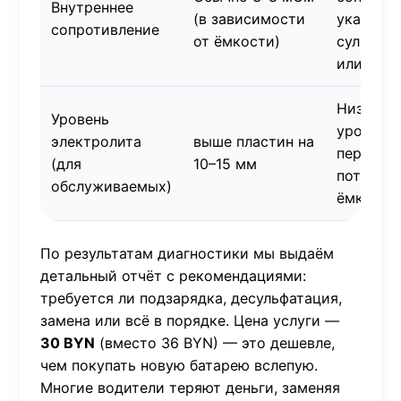
Внутреннее
(в зависимости
указывае
сопротивление
от ёмкости)
сульфат
или стар
Низкий
Уровень
уровень
электролита
выше пластин на
перегрев
(для
10–15 мм
потеря
обслуживаемых)
ёмкости
По результатам диагностики мы выдаём
детальный отчёт с рекомендациями:
требуется ли подзарядка, десульфатация,
замена или всё в порядке. Цена услуги —
30 BYN
(вместо 36 BYN) — это дешевле,
чем покупать новую батарею вслепую.
Многие водители теряют деньги, заменяя