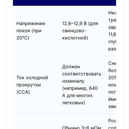
Ниже 12,
требует
Напряжение
12,6–12,9 В (для
зарядка;
покоя (при
свинцово-
11,8 В —
20°C)
кислотной)
глубокий
разряд
Снижени
Должен
более че
соответствовать
Ток холодной
20% от
номиналу
прокрутки
номинал
(например, 640
(CCA)
потеря
А для многих
ёмкости,
легковых)
замена
Рост
Обычно 3–8 мОм
сопроти