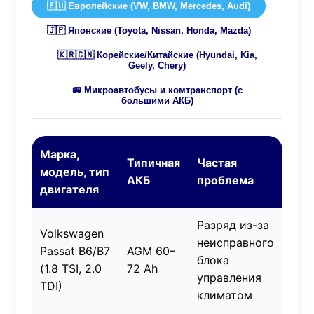
🇪🇺 Европейские (VW, BMW, Mercedes, Audi)
🇯🇵 Японские (Toyota, Nissan, Honda, Mazda)
🇰🇷🇨🇳 Корейские/Китайские (Hyundai, Kia,
Geely, Chery)
🚐 Микроавтобусы и комтранспорт (с
большими АКБ)
Марка,
Типичная
Частая
модель, тип
АКБ
проблема
двигателя
Разряд из-за
Volkswagen
неисправного
Passat B6/B7
AGM 60–
блока
(1.8 TSI, 2.0
72 Ah
управления
TDI)
климатом