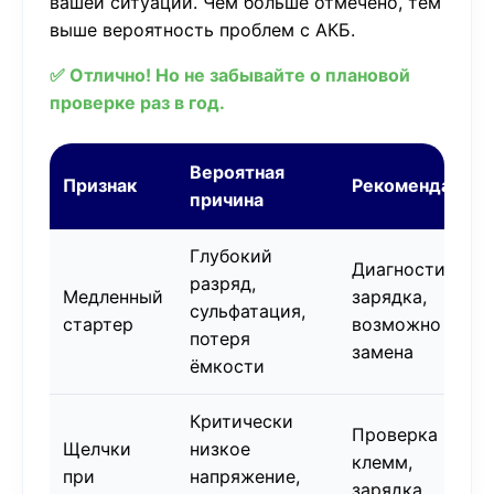
вашей ситуации. Чем больше отмечено, тем
выше вероятность проблем с АКБ.
✅ Отлично! Но не забывайте о плановой
проверке раз в год.
Вероятная
Признак
Рекомендация
причина
Глубокий
Диагностика,
разряд,
Медленный
зарядка,
сульфатация,
стартер
возможно
потеря
замена
ёмкости
Критически
Проверка
Щелчки
низкое
клемм,
при
напряжение,
зарядка,