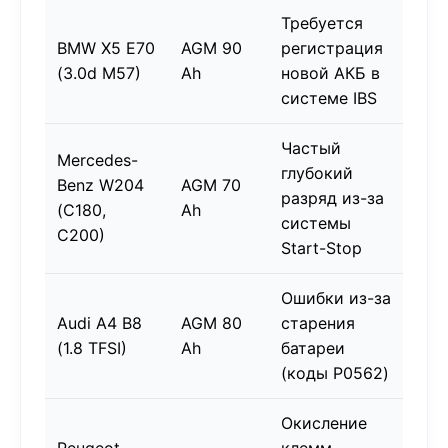
Требуется
BMW X5 E70
AGM 90
регистрация
(3.0d M57)
Ah
новой АКБ в
системе IBS
Частый
Mercedes-
глубокий
Benz W204
AGM 70
разряд из-за
(C180,
Ah
системы
C200)
Start-Stop
Ошибки из-за
Audi A4 B8
AGM 80
старения
(1.8 TFSI)
Ah
батареи
(коды P0562)
Окисление