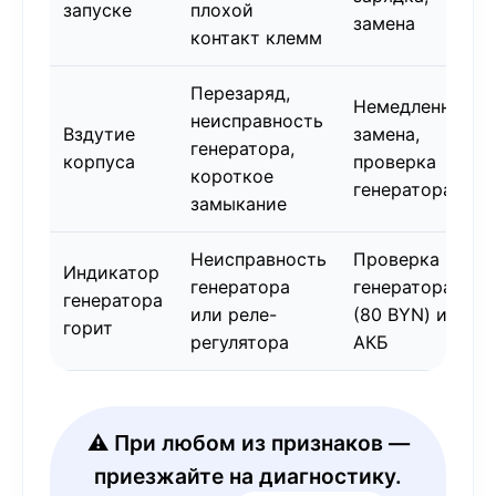
запуске
плохой
замена
контакт клемм
Перезаряд,
Немедленная
неисправность
Вздутие
замена,
генератора,
корпуса
проверка
короткое
генератора
замыкание
Неисправность
Проверка
Индикатор
генератора
генератора
генератора
или реле-
(80 BYN) и
горит
регулятора
АКБ
⚠️ При любом из признаков —
приезжайте на диагностику.