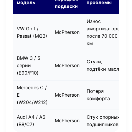
модель
проблемы
подвески
Износ
VW Golf /
амортизаторов
McPherson
Passat (MQB)
после 70 000
км
BMW 3 / 5
Стуки,
серии
McPherson
подтёки масла
(E90/F10)
Mercedes C /
Потеря
E
McPherson
комфорта
(W204/W212)
Audi A4 / A6
Стук опорных
McPherson
(B8/C7)
подшипников