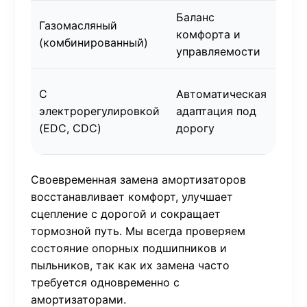
Баланс
Бол
Газомасляный
комфорта и
лег
(комбинированный)
управляемости
авт
Пре
С
Автоматическая
авт
электрорегулировкой
адаптация под
Merc
(EDC, CDC)
дорогу
Audi
Своевременная замена амортизаторов
восстанавливает комфорт, улучшает
сцепление с дорогой и сокращает
тормозной путь. Мы всегда проверяем
состояние опорных подшипников и
пыльников, так как их замена часто
требуется одновременно с
амортизаторами.