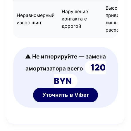
Высокая,
Нарушение
Неравномерный
приводит 
контакта с
износ шин
лишним
дорогой
расходам
⚠️ Не игнорируйте — замена
120
амортизатора всего
BYN
Уточнить в Viber