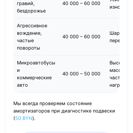
гравий,
40 000 – 60 000
износ
бездорожье
Агрессивное
вождение,
Шарниры
40 000 – 60 000
частые
перегруж
повороты
Микроавтобусы
Высокая
и
масса,
40 000 – 50 000
коммерческие
частые
авто
нагрузки
Мы всегда проверяем состояние
амортизаторов при диагностике подвески
(
50 BYN
).