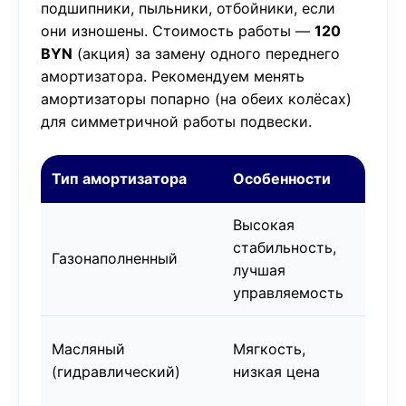
подшипники, пыльники, отбойники, если
они изношены. Стоимость работы —
120
BYN
(акция) за замену одного переднего
амортизатора. Рекомендуем менять
амортизаторы попарно (на обеих колёсах)
для симметричной работы подвески.
Тип амортизатора
Особенности
При
Высокая
Спо
стабильность,
и
Газонаполненный
лучшая
сов
управляемость
авт
Бюд
Масляный
Мягкость,
авт
(гидравлический)
низкая цена
кла