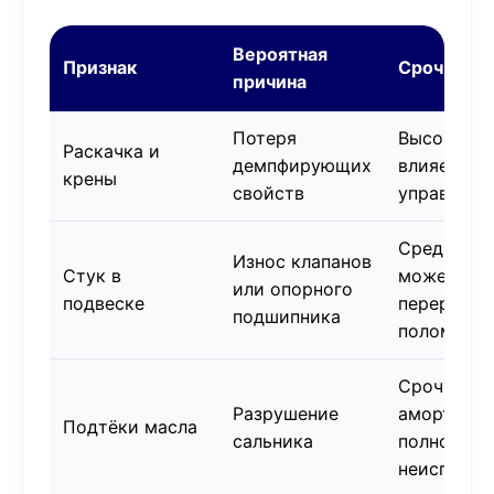
Вероятная
Признак
Срочность
причина
Потеря
Высокая,
Раскачка и
демпфирующих
влияет на
крены
свойств
управляем
Средняя,
Износ клапанов
Стук в
может
или опорного
подвеске
перерасти
подшипника
поломку
Срочно,
Разрушение
амортизат
Подтёки масла
сальника
полностью
неисправе