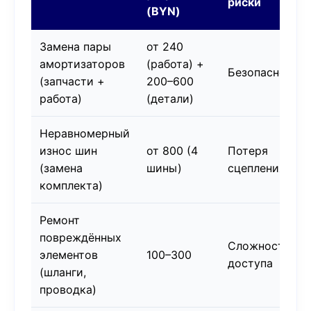
риски
(BYN)
Замена пары
от 240
амортизаторов
(работа) +
Безопасность
(запчасти +
200–600
работа)
(детали)
Неравномерный
износ шин
от 800 (4
Потеря
(замена
шины)
сцепления
комплекта)
Ремонт
повреждённых
Сложность
элементов
100–300
доступа
(шланги,
проводка)