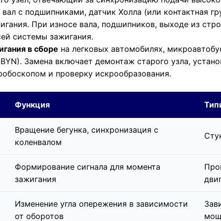
, вал с подшипниками, датчик Холла (или контактная гр
игания. При износе вала, подшипников, выходе из стр
сей системы зажигания.
игания в сборе
на легковых автомобилях, микроавтобу
 BYN). Замена включает демонтаж старого узла, устано
тробоскопом и проверку искрообразования.
Функция
Тип
Вращение бегунка, синхронизация с
Стук
коленвалом
Формирование сигнала для момента
Про
зажигания
дви
Изменение угла опережения в зависимости
Зав
от оборотов
мощ