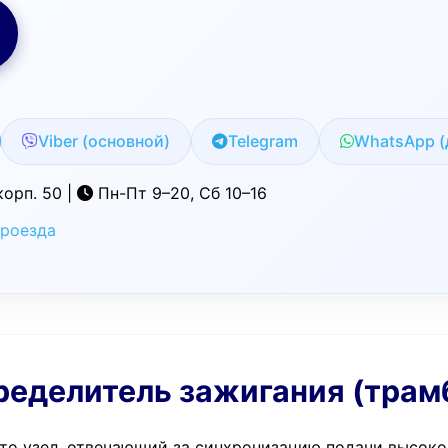
Viber (основной)
Telegram
WhatsApp (
корп. 50 |
Пн-Пт 9–20, Сб 10–16
проезда
пределитель зажигания (трам
то узел, отвечающий за синхронизацию подачи высоког