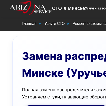
СТО в Минске
Услуги авто
Главная
»
Услуги СТО
»
Ремонт системы з
Замена распре
Минске (Уручье
Полная замена распределителя зажига
Устраняем стуки, плавающие обороты,