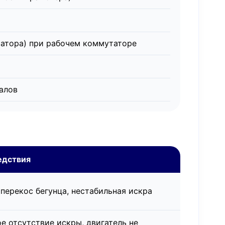
утатора) при рабочем коммутаторе
алов
едствия
 перекос бегунца, нестабильная искра
е отсутствие искры, двигатель не