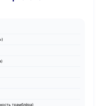
ы)
а)
вность трамблёра)