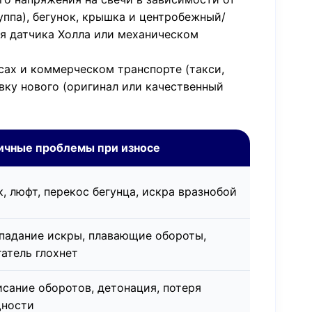
уппа), бегунок, крышка и центробежный/
оя датчика Холла или механическом
сах и коммерческом транспорте (такси,
вку нового (оригинал или качественный
ичные проблемы при износе
, люфт, перекос бегунца, искра вразнобой
падание искры, плавающие обороты,
гатель глохнет
исание оборотов, детонация, потеря
ности