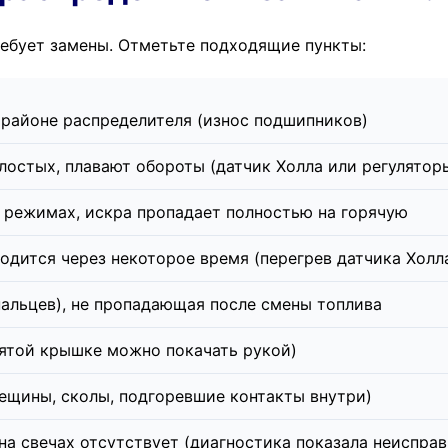
ребует замены. Отметьте подходящие пункты:
районе распределителя (износ подшипников)
лостых, плавают обороты (датчик Холла или регулятор
х режимах, искра пропадает полностью на горячую
водится через некоторое время (перегрев датчика Холл
пальцев), не пропадающая после смены топлива
ятой крышке можно покачать рукой)
ещины, сколы, подгоревшие контакты внутри)
на свечах отсутствует (диагностика показала неиспра