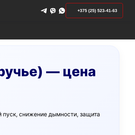
+375 (25) 523-41-63
ручье) — цена
й пуск, снижение дымности, защита