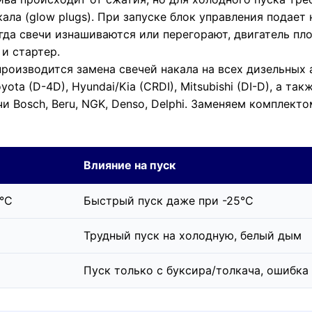
ала (glow plugs). При запуске блок управления подает
огда свечи изнашиваются или перегорают, двигатель пл
 и стартер.
роизводится замена свечей накала на всех дизельных а
Toyota (D-4D), Hyundai/Kia (CRDI), Mitsubishi (DI-D), а т
вечи Bosch, Beru, NGK, Denso, Delphi. Заменяем компле
Влияние на пуск
0°C
Быстрый пуск даже при -25°C
Трудный пуск на холодную, белый дым
Пуск только с буксира/толкача, ошибка