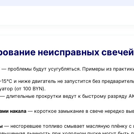
ирование неисправных свечей
а — проблемы будут усугубляться. Примеры из практик
15°C и ниже двигатель не запустится без предварител
уатор (от 100 BYN).
— длительные прокрутки ведут к быстрому разряду АКБ
ами накала
— короткое замыкание в свече нередко выв
ы
— несгоревшее топливо смывает масляную плёнку с ц
вышенная дымность при холодном пуске могут быть п