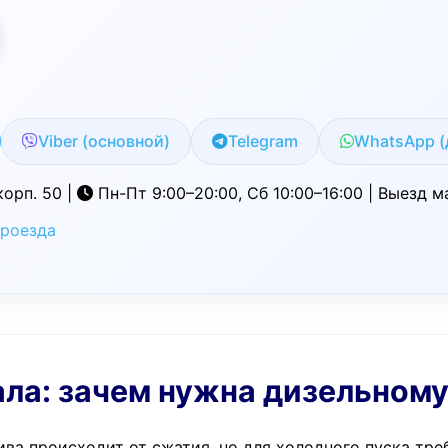
Viber (основной)
Telegram
WhatsApp (
корп. 50 |
Пн-Пт 9:00–20:00, Сб 10:00–16:00 | Выез
проезда
кала: зачем нужна дизельном
ива происходит от сжатия, но для холодного пуска тр