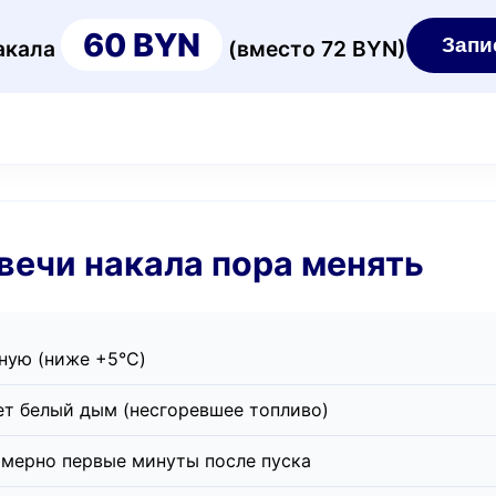
60 BYN
Запи
акала
(вместо 72 BYN)
 свечи накала пора менять
дную (ниже +5°C)
ет белый дым (несгоревшее топливо)
омерно первые минуты после пуска