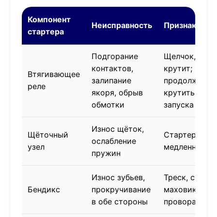
Компонент
Неисправность
Признаки
стартера
Подгорание
Щелчок, но н
контактов,
крутит;
Втягивающее
залипание
продолжает
реле
якоря, обрыв
крутить посл
обмотки
запуска
Износ щёток,
Щёточный
Стартер крут
ослабление
узел
медленно, вя
пружин
Износ зубьев,
Треск, скреже
Бендикс
прокручивание
маховик не
в обе стороны
проворачива