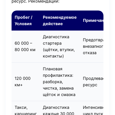
ресурс. Рекомендации:
Пробег /
Рекомендуемое
Примечание
Условия
действие
Диагностика
Предотвращен
60 000 –
стартера
внезапного
80 000 км
(щётки, втулки,
отказа
контакты)
Плановая
профилактика:
120 000
Продлевает
разборка,
км+
ресурс
чистка, замена
щёток и смазка
Такси,
Диагностика
Интенсивный
каршеринг
каждые 30 000
цикл пусков