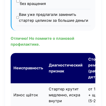
без вращения
Вам уже предлагали заменить
стартер целиком за большие деньги
Отлично! Но помните о плановой
профилактике.
Стоимос
Диагностический
ремонта
Неисправность
признак
(работа 
детали)
Стартер крутит
от 130 B
Износ щёток
медленно, искра
+ щётки
внутри
(5-20 BY