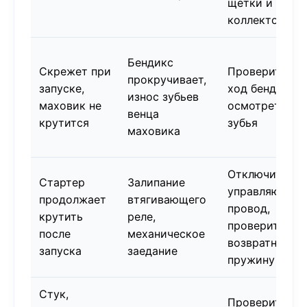
щётки и
коллектор
Бендикс
Скрежет при
Проверить
прокручивает,
запуске,
ход бендикса,
износ зубьев
маховик не
осмотреть
венца
крутится
зубья
маховика
Отключить
Стартер
Залипание
управляющий
продолжает
втягивающего
провод,
крутить
реле,
проверить
после
механическое
возвратную
запуска
заедание
пружину
Стук,
Проверить