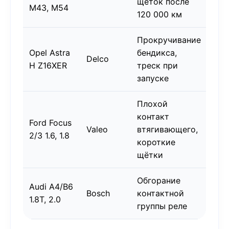
щёток после
M43, M54
BY
120 000 км
Прокручивание
130
Opel Astra
бендикса,
Delco
+ 2
H Z16XER
треск при
BY
запуске
Плохой
контакт
130
Ford Focus
Valeo
втягивающего,
+ 2
2/3 1.6, 1.8
короткие
BY
щётки
Обгорание
130
Audi A4/B6
Bosch
контактной
+ 3
1.8T, 2.0
группы реле
BY