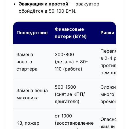
Эвакуация и простой
— эвакуатор
обойдётся в 50-100 BYN.
Финансовые
Последствие
Риски
потери (BYN)
Переплата
Замена
300-800
в 2-4 раза
нового
(деталь) + 80-
против
стартера
110 (работа)
ремонта
500-1500
Сложность,
Замена венца
(снятие КПП/
много
маховика
двигателя)
времени
от 1000
Опасно для
КЗ, пожар
(восстановление
жизни