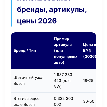
бренды, артикулы,
цены 2026
Пример
артикула
Цена в
П
Бренд / Тип
(для
BYN
/ 
популярных
(2026)
авто)
1 987 233
Ор
Щёточный узел
423 (для
18-25
вы
Bosch
VW)
ст
Втягивающее
0 332 303
На
30-50
реле Bosch
002
ре