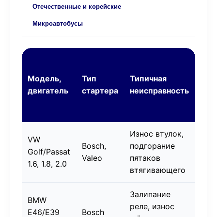
Отечественные и корейские
Микроавтобусы
Цен
рем
Модель,
Тип
Типичная
(ра
двигатель
стартера
неисправность
+
дет
Износ втулок,
VW
130
Bosch,
подгорание
Golf/Passat
+ 2
Valeo
пятаков
1.6, 1.8, 2.0
BY
втягивающего
Залипание
BMW
130
реле, износ
E46/E39
Bosch
+ 3