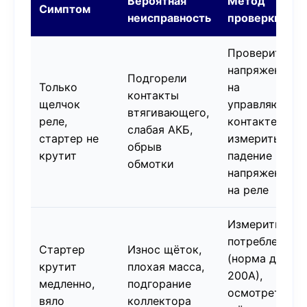
Вероятная
Метод
Симптом
неисправность
проверки
Проверить
напряжение
Подгорели
Только
на
контакты
щелчок
управляющем
втягивающего,
реле,
контакте 50,
слабая АКБ,
стартер не
измерить
обрыв
крутит
падение
обмотки
напряжения
на реле
Измерить ток
потребления
Стартер
Износ щёток,
(норма до
крутит
плохая масса,
200А),
медленно,
подгорание
осмотреть
вяло
коллектора