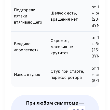
от 130 B
Подгорели
Щелчок есть,
+ реле
пятаки
вращения нет
(20-50
втягивающего
BYN)
от 130 B
Скрежет,
Бендикс
+ бендик
маховик не
«пролетает»
(25-70
крутится
BYN)
от 130 B
Стук при старте,
Износ втулок
+ втулки
перекос ротора
(5-15 BY
При любом симптоме —