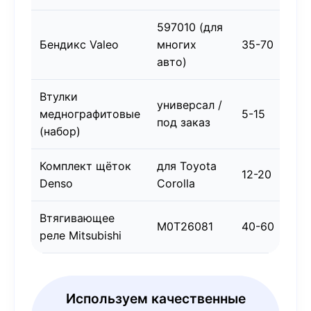
597010 (для
Вы
Бендикс Valeo
многих
35-70
ка
авто)
за
Втулки
универсал /
За
меднографитовые
5-15
под заказ
2-
(набор)
Комплект щёток
для Toyota
Яп
12-20
Denso
Corolla
ка
Втягивающее
M0T26081
40-60
Ор
реле Mitsubishi
Используем качественные