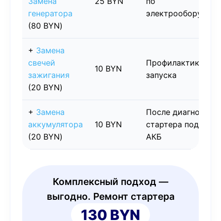
Замена
25 BYN
по
генератора
электрооборудов
(80 BYN)
+
Замена
свечей
Профилактика
10 BYN
зажигания
запуска
(20 BYN)
+
Замена
После диагностик
аккумулятора
10 BYN
стартера подозре
(20 BYN)
АКБ
Комплексный подход —
выгодно. Ремонт стартера
130 BYN