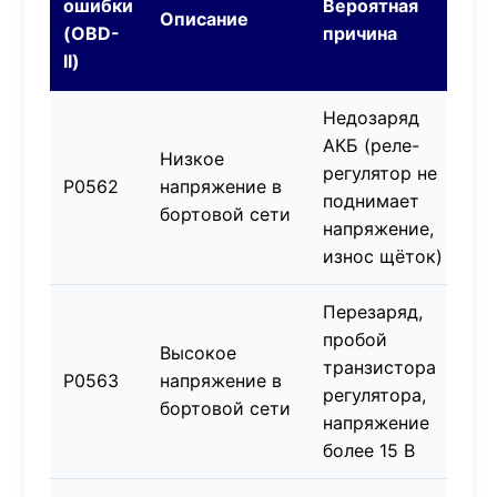
ошибки
Вероятная
Описание
(OBD-
причина
II)
Недозаряд
АКБ (реле-
Низкое
регулятор не
P0562
напряжение в
поднимает
бортовой сети
напряжение,
износ щёток)
Перезаряд,
пробой
Высокое
транзистора
P0563
напряжение в
регулятора,
бортовой сети
напряжение
более 15 В