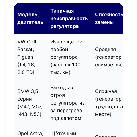
Типичная
Модель,
Сложность
неисправность
двигатель
замены
регулятора
VW Golf,
Износ щёток,
Passat,
пробой
Средняя
Tiguan
регулятора
(генератор
(1.4, 1.6,
(часто к 100
снимается)
2.0 TDI)
тыс. км)
Выход из
BMW 3,5
Сложная
строя
серии
(генератор в
регулятора из-
(M47, M57,
труднодоступно
за перегрева
N43, N53)
месте)
под капотом
Opel Astra,
Щёточный