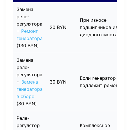
Замена
реле-
При износе
регулятора
20 BYN
подшипников или
+
Ремонт
диодного моста
генератора
(130 BYN)
Замена
реле-
регулятора
Если генератор не
+
Замена
30 BYN
подлежит ремонту
генератора
в сборе
(80 BYN)
Реле-
регулятор
Комплексное