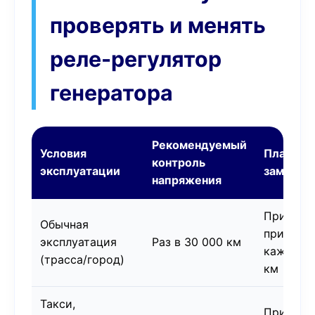
проверять и менять
реле-регулятор
генератора
Рекомендуемый
Условия
Планова
контроль
эксплуатации
замена
напряжения
При поя
Обычная
признако
эксплуатация
Раз в 30 000 км
каждые 
(трасса/город)
км
Такси,
При пер