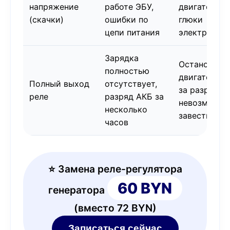
напряжение
работе ЭБУ,
двигателя,
(скачки)
ошибки по
глюки
цепи питания
электроник
Зарядка
Остановка
полностью
двигателя и
Полный выход
отсутствует,
за разряда,
реле
разряд АКБ за
невозможно
несколько
завестись
часов
⭐ Замена реле-регулятора
60 BYN
генератора
(вместо 72 BYN)
Записаться сейчас