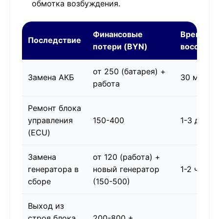
обмотка возбуждения.
Финансовые
Время
Последствие
потери (BYN)
восстано
от 250 (батарея) +
Замена АКБ
30 мин
работа
Ремонт блока
управления
150-400
1-3 дня
(ECU)
Замена
от 120 (работа) +
генератора в
новый генератор
1-2 часа
сборе
(150-500)
Выход из
строя блока
200-800 +