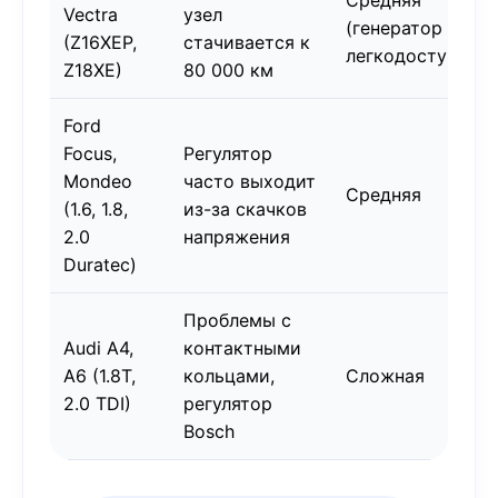
Средняя
Vectra
узел
(генератор
(Z16XEP,
стачивается к
легкодоступен)
Z18XE)
80 000 км
Ford
Focus,
Регулятор
Mondeo
часто выходит
Средняя
(1.6, 1.8,
из-за скачков
2.0
напряжения
Duratec)
Проблемы с
Audi A4,
контактными
A6 (1.8T,
кольцами,
Сложная
2.0 TDI)
регулятор
Bosch