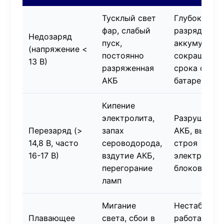
Тусклый свет
Глубокий
фар, слабый
разряд
Недозаряд
пуск,
аккумулятор
(напряжение <
постоянно
сокращение
13 В)
разряженная
срока служ
АКБ
батареи
Кипение
электролита,
Разрушение
Перезаряд (>
запах
АКБ, выход 
14,8 В, часто
сероводорода,
строя
16-17 В)
вздутие АКБ,
электронны
перегорание
блоков
ламп
Мигание
Нестабильн
Плавающее
света, сбои в
работа