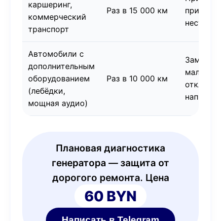
каршеринг,
Раз в 15 000 км
признака
коммерческий
нестаби
транспорт
Автомобили с
Замена 
дополнительным
малейше
оборудованием
Раз в 10 000 км
отклоне
(лебёдки,
напряже
мощная аудио)
Плановая диагностика
генератора — защита от
дорогого ремонта. Цена
60 BYN
Написать в Telegram