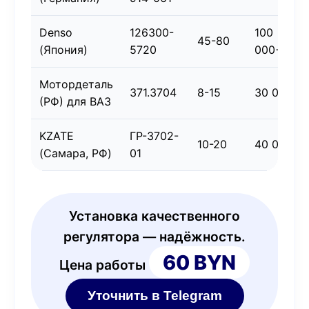
Denso
126300-
100
45-80
(Япония)
5720
000+
Мотордеталь
371.3704
8-15
30 000
(РФ) для ВАЗ
KZATE
ГР-3702-
10-20
40 000
(Самара, РФ)
01
Установка качественного
регулятора — надёжность.
60 BYN
Цена работы
Уточнить в Telegram