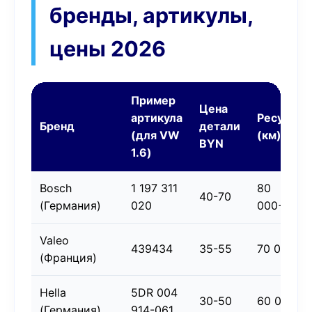
бренды, артикулы,
цены 2026
Пример
Цена
артикула
Ресурс
Бренд
детали
(для VW
(км)
BYN
1.6)
Bosch
1 197 311
80
40-70
(Германия)
020
000+
Valeo
439434
35-55
70 000
(Франция)
Hella
5DR 004
30-50
60 000
(Германия)
914-061