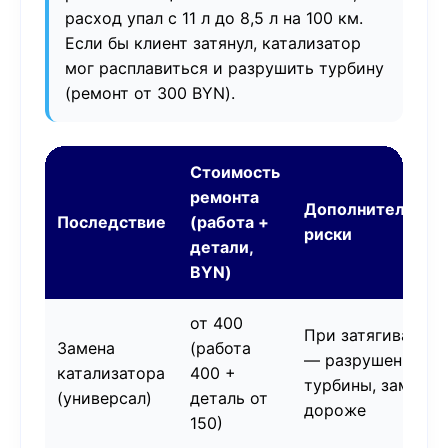
расход упал с 11 л до 8,5 л на 100 км.
Если бы клиент затянул, катализатор
мог расплавиться и разрушить турбину
(ремонт от 300 BYN).
Стоимость
ремонта
Дополнительные
Последствие
(работа +
риски
детали,
BYN)
от 400
При затягивании
Замена
(работа
— разрушение
катализатора
400 +
турбины, замена
(универсал)
деталь от
дороже
150)