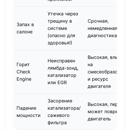
Утечка через
трещину в
Срочная,
Запах в
системе
немедленная
салоне
(опасно для
диагностика
здоровья!)
Высокая, влияет
Неисправен
Горит
на
лямбда-зонд,
Check
смесеобразовани
катализатор
Engine
и ресурс
или EGR
двигателя
Засорение
Высокая, перегре
Падение
катализатора/
может повредить
мощности
сажевого
двигатель
фильтра