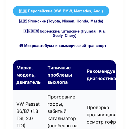
🇪🇺 Европейские (VW, BMW, Mercedes, Audi)
🇯🇵 Японские (Toyota, Nissan, Honda, Mazda)
🇰🇷🇨🇳 Корейские/Китайские (Hyundai, Kia,
Geely, Chery)
🚐 Микроавтобусы и коммерческий транспорт
Марка,
Типичные
Рекомендуемая
модель,
проблемы
диагностика
двигатель
выхлопа
Прогорание
VW Passat
гофры,
Проверка
B6/B7 (1.8
забитый
противодавления,
TSI, 2.0
катализатор
осмотр гофры
TDI)
(особенно на