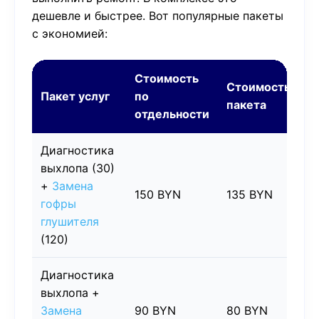
дешевле и быстрее. Вот популярные пакеты
с экономией:
Стоимость
Стоимость
Пакет услуг
по
Э
пакета
отдельности
Диагностика
выхлопа (30)
+
Замена
150 BYN
135 BYN
1
гофры
глушителя
(120)
Диагностика
выхлопа +
Замена
90 BYN
80 BYN
1