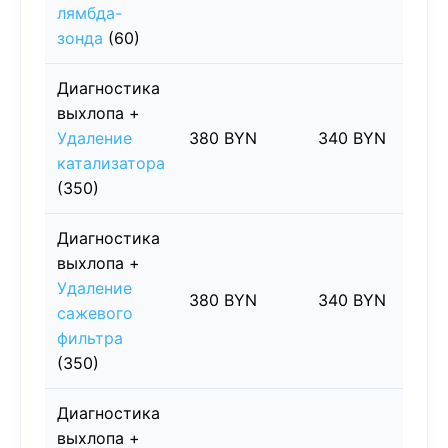
лямбда-
зонда
(60)
Диагностика
выхлопа +
Удаление
380 BYN
340 BYN
4
катализатора
(350)
Диагностика
выхлопа +
Удаление
380 BYN
340 BYN
4
сажевого
фильтра
(350)
Диагностика
выхлопа +