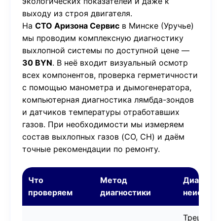
экологических показателей и даже к
выходу из строя двигателя.
На
СТО Аризона Сервис
в Минске (Уручье)
мы проводим комплексную диагностику
выхлопной системы по доступной цене —
30 BYN
. В неё входит визуальный осмотр
всех компонентов, проверка герметичности
с помощью манометра и дымогенератора,
компьютерная диагностика лямбда-зондов
и датчиков температуры отработавших
газов. При необходимости мы измеряем
состав выхлопных газов (CO, CH) и даём
точные рекомендации по ремонту.
Что
Метод
Диагнос
проверяем
диагностики
неисправ
Трещины,