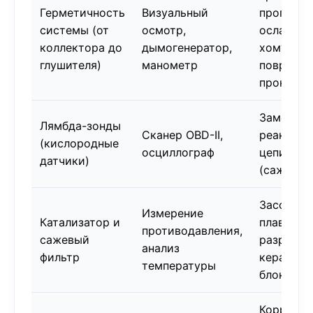
Герметичность
Визуальный
прогары,
системы (от
осмотр,
ослаблен
коллектора до
дымогенератор,
хомуты,
глушителя)
манометр
поврежд
прокладк
Замедлен
Лямбда-зонды
Сканер OBD-II,
реакция,
(кислородные
осциллограф
цепи, заг
датчики)
(сажа, ма
Засорени
Измерение
Катализатор и
плавлени
противодавления,
сажевый
разрушен
анализ
фильтр
керамиче
температуры
блока
Коррозия