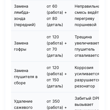
Замена
от 60
Неправильная
лямбда-
(работа) +
смесь ведёт к
зонда
от 80
перегреву
(передний)
(деталь)
поршневой
от 120
Трещина
Замена
(работа) +
увеличивается,
гофры
от 70
глушитель
(деталь)
отваливается
от 120
Коррозия
Замена
(работа) +
усиливается,
глушителя в
от 150
разрушается
сборе
(деталь)
резонатор
Забитый DPF
Удаление
от 350
вызывает
сажевого
(работа) +