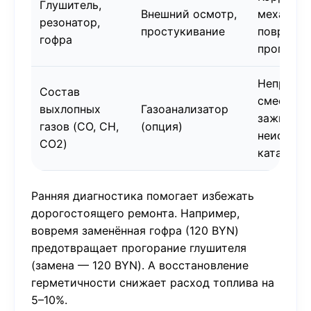
Глушитель,
Внешний осмотр,
механиче
резонатор,
простукивание
поврежде
гофра
прогоран
Неправил
Состав
смесь, п
выхлопных
Газоанализатор
зажигани
газов (CO, CH,
(опция)
неисправ
CO2)
катализа
Ранняя диагностика помогает избежать
дорогостоящего ремонта. Например,
вовремя заменённая гофра (120 BYN)
предотвращает прогорание глушителя
(замена — 120 BYN). А восстановление
герметичности снижает расход топлива на
5–10%.