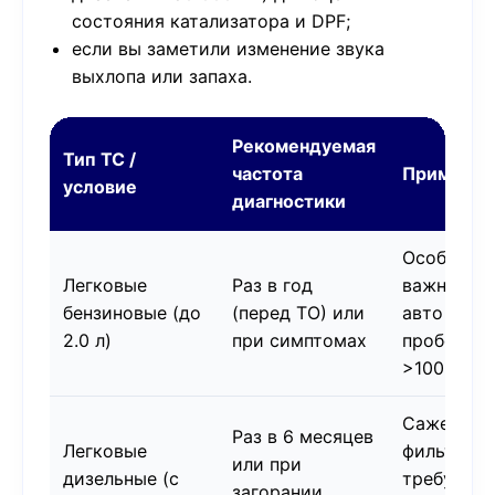
состояния катализатора и DPF;
если вы заметили изменение звука
выхлопа или запаха.
Рекомендуемая
Тип ТС /
частота
Примечан
условие
диагностики
Особенно
Легковые
Раз в год
важно для
бензиновые (до
(перед ТО) или
авто с
2.0 л)
при симптомах
пробегом
>100 000 
Сажевый
Раз в 6 месяцев
Легковые
фильтр
или при
дизельные (с
требует
загорании