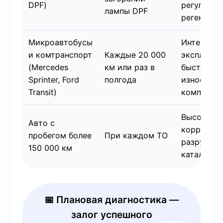
DPF)
регулярно
лампы DPF
регенерац
Микроавтобусы
Интенсивн
и комтранспорт
Каждые 20 000
эксплуата
(Mercedes
км или раз в
быстрый
Sprinter, Ford
полгода
износ
Transit)
компонен
Высок рис
Авто с
коррозии 
пробегом более
При каждом ТО
разрушен
150 000 км
катализат
📅 Плановая диагностика —
залог успешного