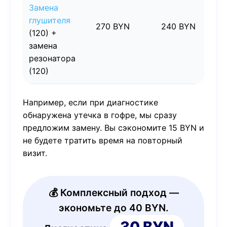
Замена
глушителя
270 BYN
240 BYN
3
(120) +
замена
резонатора
(120)
Например, если при диагностике
обнаружена утечка в гофре, мы сразу
предложим замену. Вы сэкономите 15 BYN и
не будете тратить время на повторный
визит.
💰 Комплексный подход —
экономьте до 40 BYN.
30 BYN