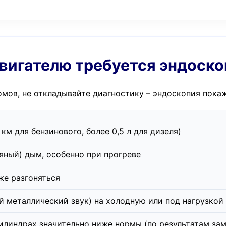
 двигателю требуется эндоск
омов, не откладывайте диагностику – эндоскопия пока
 км для бензинового, более 0,5 л для дизеля)
яный) дым, особенно при прогреве
же разгоняться
й металлический звук) на холодную или под нагрузкой
илиндрах значительно ниже нормы (по результатам зам