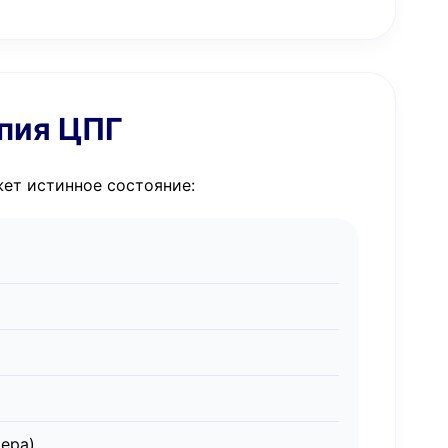
опия ЦПГ
жет истинное состояние:
ера)