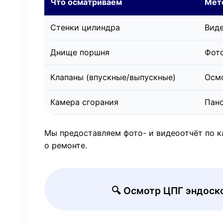
Что осматриваем
Мет
Стенки цилиндра
Виде
Днище поршня
Фото
Клапаны (впускные/выпускные)
Осмо
Камера сгорания
Пан
Мы предоставляем фото- и видеоотчёт по к
о ремонте.
🔍 Осмотр ЦПГ эндос