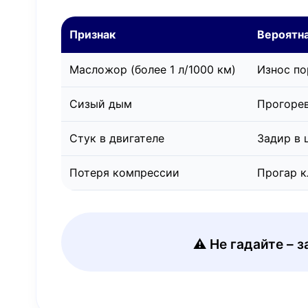
Признак
Вероятн
Масложор (более 1 л/1000 км)
Износ по
Сизый дым
Прогорев
Стук в двигателе
Задир в 
Потеря компрессии
Прогар к
⚠️ Не гадайте –