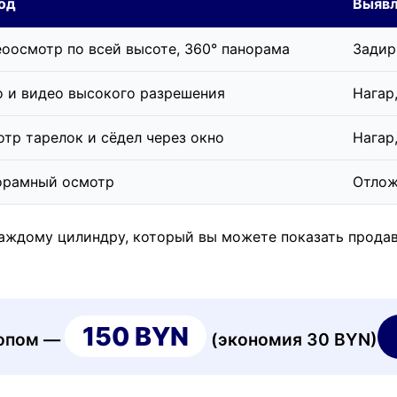
од
Выяв
оосмотр по всей высоте, 360° панорама
Задир
 и видео высокого разрешения
Нагар
тр тарелок и сёдел через окно
Нагар
орамный осмотр
Отлож
аждому цилиндру, который вы можете показать продав
150 BYN
копом —
(экономия 30 BYN)