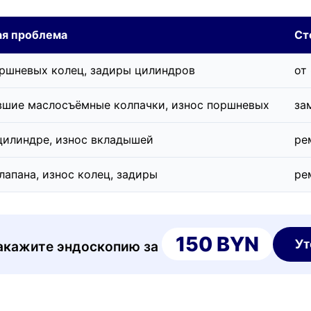
ая проблема
Ст
ршневых колец, задиры цилиндров
от
шие маслосъёмные колпачки, износ поршневых
за
цилиндре, износ вкладышей
ре
лапана, износ колец, задиры
ре
150 BYN
Ут
 закажите эндоскопию за