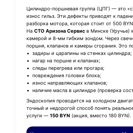
Цилиндро-поршневая группа (ЦПГ) — это «се
износ гильз. Эти дефекты приводят к паде
разборка мотора, которая стоит от 500 BY
На
СТО Аризона Сервис
в Минске (Уручье) 
камерой и 8-мм гибким зондом. Через свеч
поршня, клапанов и камеры сгорания. Это п
задиры и царапины на стенках цилиндра;
нагар на поршне и клапанах;
следы перегрева или прогара;
повреждения головки блока;
износ направляющих клапанов;
наличие масла в цилиндре (проверка сос
Эндоскопия проводится на холодном двигат
точный и недорогой способ понять реально
услуги —
150 BYN
(акция, вместо 180 BYN).