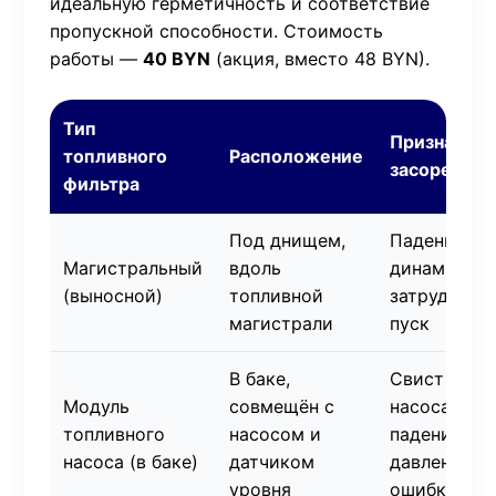
идеальную герметичность и соответствие
пропускной способности. Стоимость
работы —
40 BYN
(акция, вместо 48 BYN).
Тип
Признаки
топливного
Расположение
засорения
фильтра
Под днищем,
Падение
Магистральный
вдоль
динамики,
(выносной)
топливной
затруднённ
магистрали
пуск
В баке,
Свист
Модуль
совмещён с
насоса,
топливного
насосом и
падение
насоса (в баке)
датчиком
давления,
уровня
ошибки