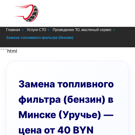
СТО в Минске
Главная
»
Услуги СТО
»
Проведение ТО, масляный сервис
»
Замена топливного фильтра (бензин)
```html
Замена топливного
фильтра (бензин) в
Минске (Уручье) —
цена от 40 BYN