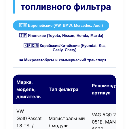
топливного фильтра
🇪🇺 Европейские (VW, BMW, Mercedes, Audi)
🇯🇵 Японские (Toyota, Nissan, Honda, Mazda)
🇰🇷🇨🇳 Корейские/Китайские (Hyundai, Kia,
Geely, Chery)
🚐 Микроавтобусы и коммерческий транспорт
Марка,
Рекомендуемы
модель,
Тип фильтра
артикул
двигатель
VW
VAG 5Q0 201
Golf/Passat
Магистральный
051E, MANN WK
1.8 TSI /
/ модуль