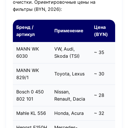
очистки. Ориентировочные цены на
фильтры (BYN, 2026):
Бренд /
Цена
Применение
артикул
(BYN)
MANN WK
VW, Audi,
~ 35
6030
Skoda (TSI)
MANN WK
Toyota, Lexus
~ 30
829/1
Bosch 0 450
Nissan,
~ 28
802 101
Renault, Dacia
Mahle KL 556
Honda, Acura
~ 32
Hengst E150H
Mercedes-