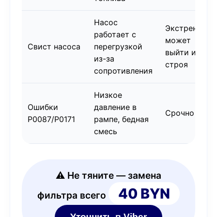
Насос
Экстренно,
работает с
может
Свист насоса
перегрузкой
выйти из
из-за
строя
сопротивления
Низкое
Ошибки
давление в
Срочно
P0087/P0171
рампе, бедная
смесь
⚠️ Не тяните — замена
40 BYN
фильтра всего
Уточнить в Viber