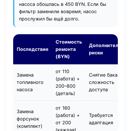
насоса обошлась в 450 BYN. Если бы
фильтр заменили вовремя, насос
прослужил бы ещё долго.
Стоимость
Дополнительные
Последствие
ремонта
риски
(BYN)
от 110
Замена
Снятие бака,
(работа) +
топливного
сложность
200–800
насоса
доступа
(деталь)
от 160
Замена
(работа) +
Требуется
форсунок
от 200
адаптация
(комплект)
(каждая)