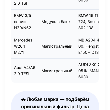
6030
2.0 TSI
BMW 3/5
BMW 16 11 6 771
серии
Модуль в баке
724, Bosch 0 45
N20/N52
802 108
Mercedes
MB A204 470 01
W204
Магистральный
00, Hengst
M271
E150H D131
AUDI 8K0 201
Audi A4/A6
Магистральный
051K, MANN WK
2.0 TFSI
6030
🚗 Любая марка — подберём
оригинальный фильтр. Цена