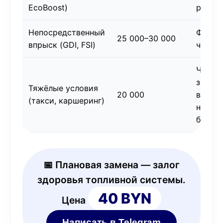
EcoBoost)
рампе
Непосредственный
Форсу
25 000–30 000
впрыск (GDI, FSI)
чувст
Часты
заправ
Тяжёлые условия
20 000
возмо
(такси, каршеринг)
некач
бензин
📅 Плановая замена — залог
здоровья топливной системы.
40 BYN
Цена
Написать в Telegram