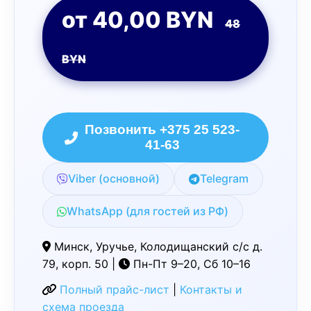
от 40,00 BYN
48
BYN
Позвонить +375 25 523-
41-63
Viber (основной)
Telegram
WhatsApp (для гостей из РФ)
Минск, Уручье, Колодищанский с/с д.
79, корп. 50 |
Пн-Пт 9–20, Сб 10–16
Полный прайс-лист
|
Контакты и
схема проезда