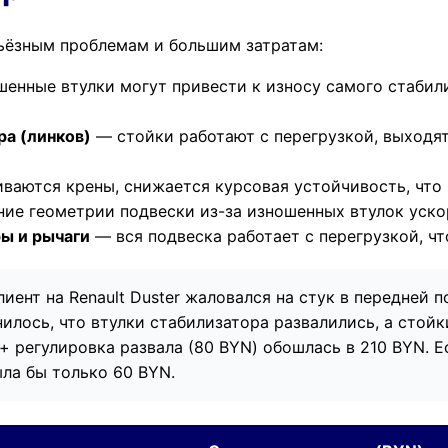
ьёзным проблемам и большим затратам:
енные втулки могут привести к износу самого стабили
ра (линков)
— стойки работают с перегрузкой, выходят
ваются крены, снижается курсовая устойчивость, что 
ие геометрии подвески из-за изношенных втулок уско
ы и рычаги
— вся подвеска работает с перегрузкой, ч
иент на Renault Duster жаловался на стук в передней п
нилось, что втулки стабилизатора развалились, а стой
 + регулировка развала (80 BYN) обошлась в 210 BYN. 
ыла бы только 60 BYN.