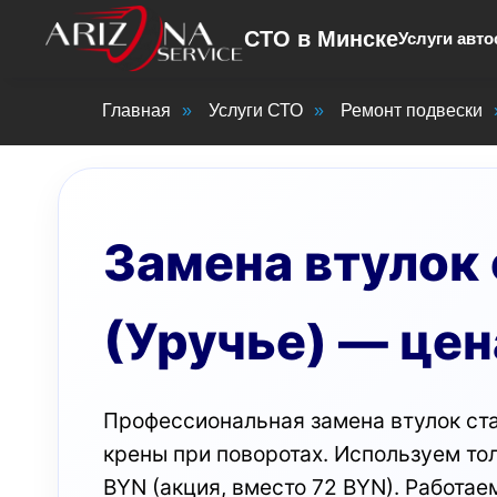
СТО в Минске
Услуги авто
Главная
»
Услуги СТО
»
Ремонт подвески
Замена втулок 
(Уручье) — цен
Профессиональная замена втулок ста
крены при поворотах. Используем тол
BYN (акция, вместо 72 BYN). Работае