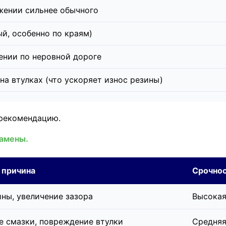
жении сильнее обычного
й, особенно по краям)
ении по неровной дороге
на втулках (что ускоряет износ резины)
рекомендацию.
замены.
 причина
Срочно
ины, увеличение зазора
Высокая
е смазки, повреждение втулки
Средняя