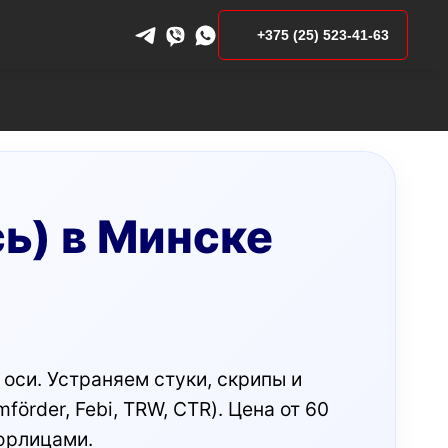
+375 (25) 523-41-63
сь) в Минске
оси. Устраняем стуки, скрипы и
örder, Febi, TRW, CTR). Цена от 60
 юрлицами.