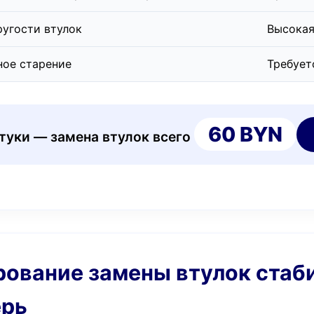
ругости втулок
Высокая
ное старение
Требует
60 BYN
стуки — замена втулок всего
ирование замены втулок стаб
ерь