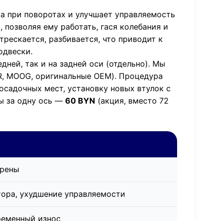
а при поворотах и улучшает управляемость
 позволяя ему работать, гася колебания и
трескается, разбивается, что приводит к
одвески.
ней, так и на задней оси (отдельно). Мы
TR, MOOG, оригинальные OEM). Процедура
осадочных мест, установку новых втулок с
ы за одну ось —
60 BYN
(акция, вместо 72
крены
тора, ухудшение управляемости
ременный износ