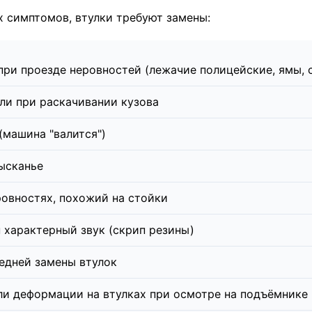
х симптомов, втулки требуют замены:
при проезде неровностей (лежачие полицейские, ямы, 
или при раскачивании кузова
(машина "валится")
ысканье
ровностях, похожий на стойки
характерный звук (скрип резины)
ледней замены втулок
ли деформации на втулках при осмотре на подъёмнике