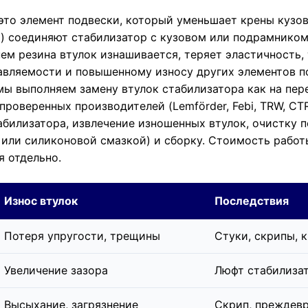
то элемент подвески, который уменьшает крены кузов
) соединяют стабилизатор с кузовом или подрамником,
м резина втулок изнашивается, теряет эластичность, 
авляемости и повышенному износу других элементов п
мы выполняем замену втулок стабилизатора как на перед
проверенных производителей (Lemförder, Febi, TRW, C
билизатора, извлечение изношенных втулок, очистку п
 или силиконовой смазкой) и сборку. Стоимость работ
я отдельно.
Износ втулок
Последствия
Потеря упругости, трещины
Стуки, скрипы, 
Увеличение зазора
Люфт стабилиза
Высыхание, загрязнение
Скрип, преждев