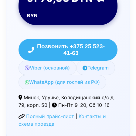
84
BYN
Позвонить +375 25 523-
41-63
Viber (основной)
Telegram
WhatsApp (для гостей из РФ)
Минск, Уручье, Колодищанский с/с д.
79, корп. 50 |
Пн-Пт 9–20, Сб 10–16
Полный прайс-лист
|
Контакты и
схема проезда