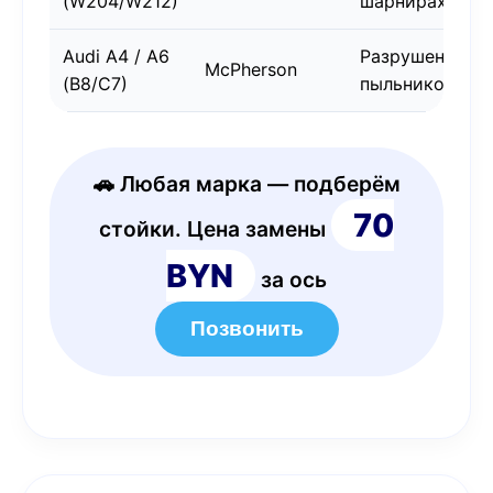
(W204/W212)
шарнирах
Audi A4 / A6
Разрушение
McPherson
(B8/C7)
пыльников
🚗 Любая марка — подберём
70
стойки. Цена замены
BYN
за ось
Позвонить