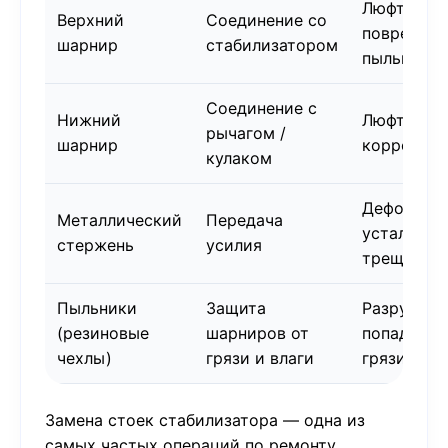
Люфт, стук
Верхний
Соединение со
поврежде
шарнир
стабилизатором
пыльника
Соединение с
Нижний
Люфт, скри
рычагом /
шарнир
коррозия
кулаком
Деформац
Металлический
Передача
усталостн
стержень
усилия
трещины
Пыльники
Защита
Разрушени
(резиновые
шарниров от
попадание
чехлы)
грязи и влаги
грязи
Замена стоек стабилизатора — одна из
самых частых операций по ремонту