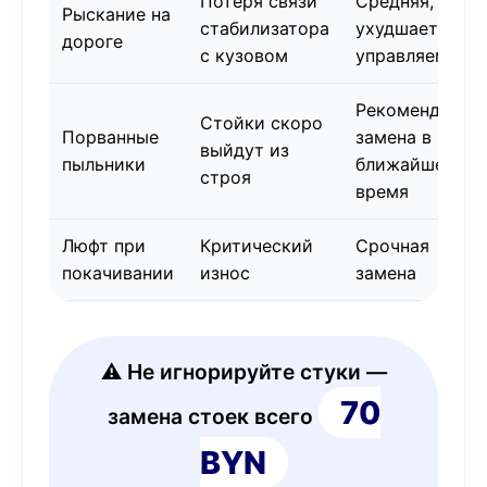
Потеря связи
Средняя, но
Рыскание на
стабилизатора
ухудшает
дороге
с кузовом
управляемост
Рекомендуетс
Стойки скоро
Порванные
замена в
выйдут из
пыльники
ближайшее
строя
время
Люфт при
Критический
Срочная
покачивании
износ
замена
⚠️ Не игнорируйте стуки —
70
замена стоек всего
BYN