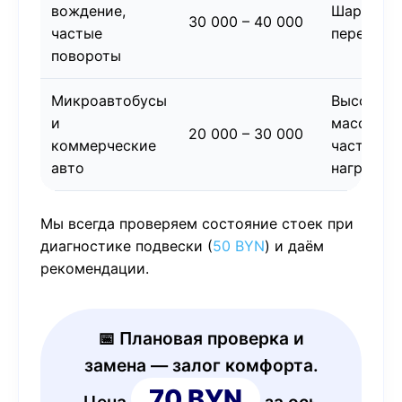
вождение,
Шарниры
30 000 – 40 000
частые
перегруж
повороты
Микроавтобусы
Высокая
и
масса,
20 000 – 30 000
коммерческие
частые
авто
нагрузки
Мы всегда проверяем состояние стоек при
диагностике подвески (
50 BYN
) и даём
рекомендации.
📅 Плановая проверка и
замена — залог комфорта.
70 BYN