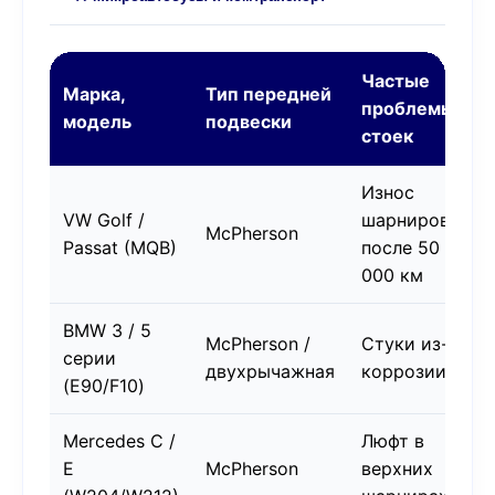
Частые
Марка,
Тип передней
проблемы
модель
подвески
стоек
Износ
VW Golf /
шарниров
McPherson
Passat (MQB)
после 50
000 км
BMW 3 / 5
McPherson /
Стуки из-за
серии
двухрычажная
коррозии
(E90/F10)
Mercedes C /
Люфт в
E
McPherson
верхних