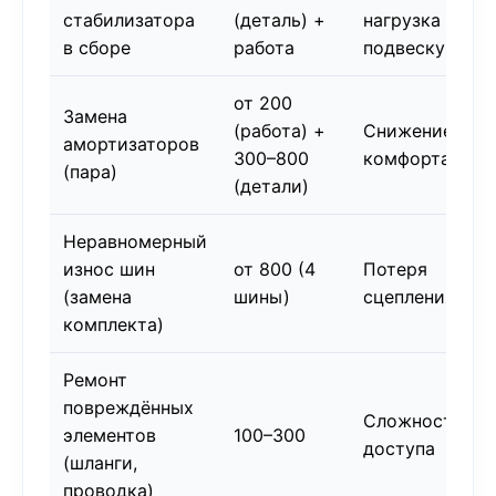
стабилизатора
(деталь) +
нагрузка на
в сборе
работа
подвеску
от 200
Замена
(работа) +
Снижение
амортизаторов
300–800
комфорта
(пара)
(детали)
Неравномерный
износ шин
от 800 (4
Потеря
(замена
шины)
сцепления
комплекта)
Ремонт
повреждённых
Сложность
элементов
100–300
доступа
(шланги,
проводка)